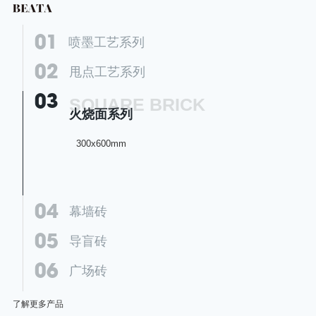
01
喷墨工艺系列
02
300x600mm
甩点工艺系列
03
300x600mm
SQUARE BRICK
火烧面系列
300x600mm
04
幕墙砖
05
水洗面系列
仿古面系列
导盲砖
06
柔抛系列
火烧面系列
400x400mm
300x300mm
广场砖
荔枝面系列
200x200mm
100X100mm
了解更多产品